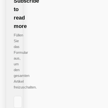
Subscribe
In
to
diesem
read
Überblick
more
erfährst
du
Füllen
Sie
kompakt
das
und
Formular
praxisnah,
aus,
was jetzt
um
für
den
gesamten
private
Artikel
Flüge,
freizuschalten.
professionelle
Drohneneinsätze
und PV-