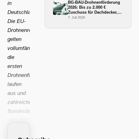
BG-BAU-Drohnenförderung
in
2026: Bis zu 2.000 €
Deutschland:
Zuschuss für Dachdecker,
Zimmerer und Gerüstbauer
7. Juli 2026
Die EU-
Drohnenregeln
gelten
vollumfänglich,
die
ersten
Drohnenführerscheine
laufen
aus und
zahlreiche
Bundesländer
verschärfen
ihre
Solardachpflicht.