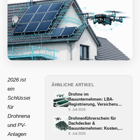
2026 ist
ÄHNLICHE ARTIKEL
ein
Drohne im
Schlüsseljahr
Bauunternehmen: LBA-
Registrierung, Versicherung
für
und BG-BAU-Förderung
9. Juli 2026
2026
Drohnenaufnahmen
Drohnenführerschein für
Dachdecker &
und PV-
Bauunternehmen: Kosten,
Ablauf und BG-BAU-
Anlagen
8. Juli 2026
Förderung 2026