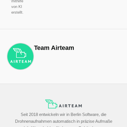
mithilfe
&
von KI
erstellt.
PV
im
rechtlichen
Wandel
Team Airteam
Seit 1.
Januar
2024
müssen
Drohnenpiloten
in der
offenen
Seit 2018 entwickeln wir in Berlin Software, die
Kategorie
Drohnenaufnahmen automatisch in präzise Aufmaße
die EU-