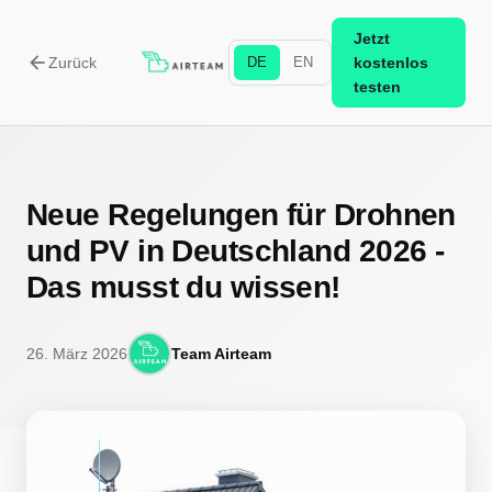
Jetzt
arrow_back
Zurück
DE
EN
kostenlos
testen
Neue Regelungen für Drohnen
und PV in Deutschland 2026 -
Das musst du wissen!
26. März 2026
Team Airteam