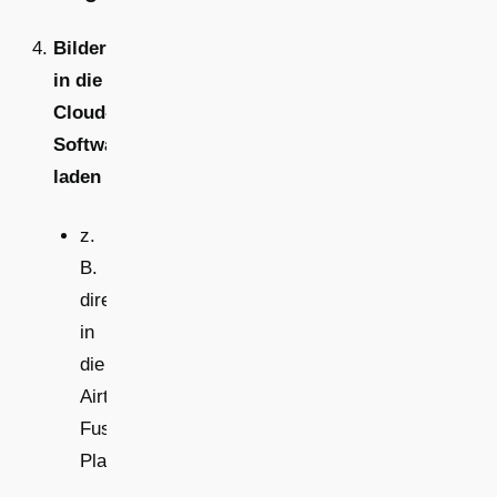
Bilder
in die
Cloud-
Software
laden
z.
B.
direkt
in
die
Airteam
Fusion
Plattform.