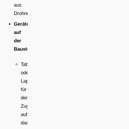
aus
Drohnenbildern.
Geräte
auf
der
Baustelle
Tablet
oder
Laptop
für
den
Zugriff
auf
das