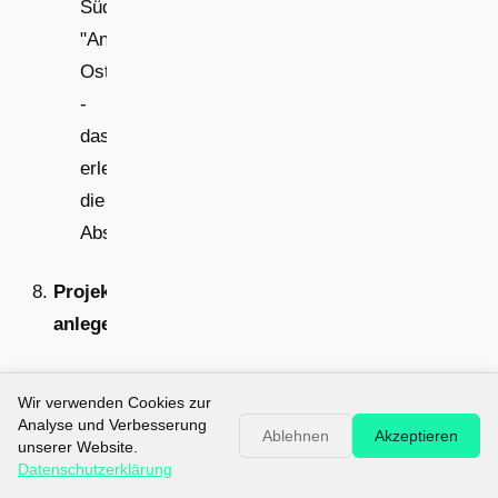
Süd",
"Anbau
Ost"
-
das
erleichtert
die
Abstimmung.
Projektordner
anlegen
3D-
Wir verwenden Cookies zur
Modell,
Analyse und Verbesserung
Ablehnen
Akzeptieren
Screenshots,
unserer Website.
Datenschutzerklärung
Exporte,