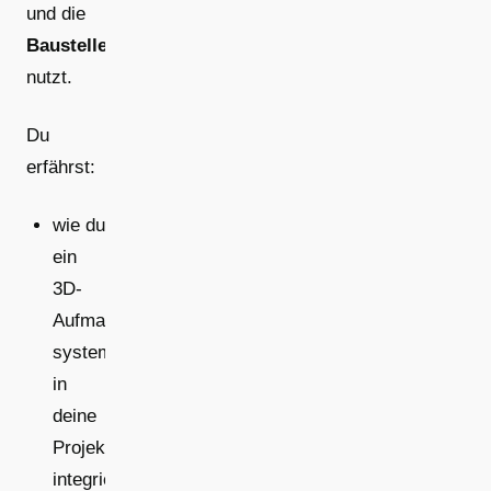
und die
Baustellenplanung
nutzt.
Du
erfährst:
wie du
ein
3D-
Aufmaß
systematisch
in
deine
Projektabläufe
integrierst,