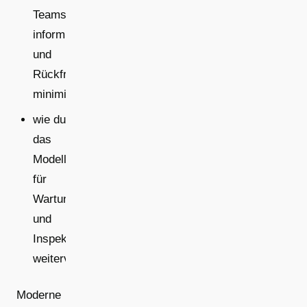
Teams
informierst
und
Rückfragen
minimierst,
wie du
das
Modell
für
Wartung
und
Inspektion
weiterverwendest.
Moderne