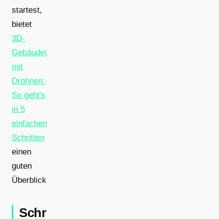
startest,
bietet
3D-
Gebäudevermessung
mit
Drohnen:
So geht's
in 5
einfachen
Schritten
einen
guten
Überblick.
Schritt