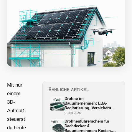
Mit nur
ÄHNLICHE ARTIKEL
einem
Drohne im
3D-
Bauunternehmen: LBA-
Registrierung, Versicherung
Aufmaß
und BG-BAU-Förderung
9. Juli 2026
2026
steuerst
Drohnenführerschein für
Dachdecker &
du heute
Bauunternehmen: Kosten,