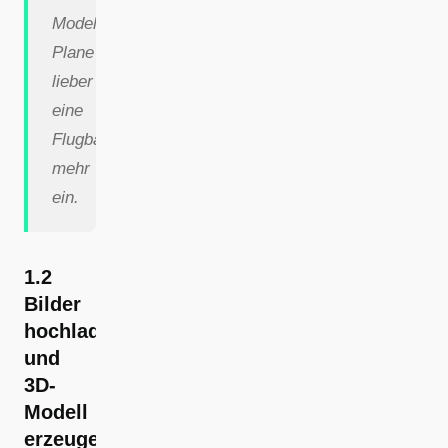
Modell.
Plane
lieber
eine
Flugbahn
mehr
ein.
1.2
Bilder
hochladen
und
3D-
Modell
erzeugen