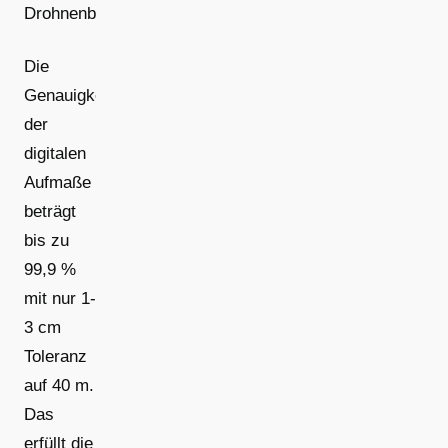
Drohnenbildern.
Die
Genauigkeit
der
digitalen
Aufmaße
beträgt
bis zu
99,9 %
mit nur 1-
3 cm
Toleranz
auf 40 m.
Das
erfüllt die