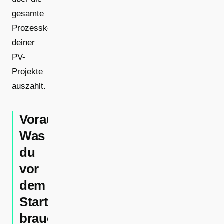
gesamte
Prozesskette
deiner
PV-
Projekte
auszahlt.
Voraussetzungen:
Was
du
vor
dem
Start
brauchst