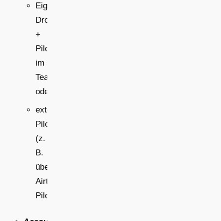
Eigene
Drohne
+
Pilot
im
Team
oder
externer
Pilotendienst
(z.
B.
über
Airteam-
Piloten)