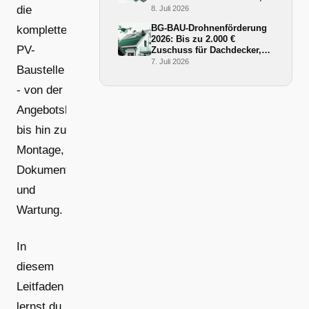
Ablauf und BG-BAU-
die
8. Juli 2026
Förderung 2026
BG-BAU-Drohnenförderung
komplette
2026: Bis zu 2.000 €
PV-
Zuschuss für Dachdecker,
Zimmerer und Gerüstbauer
7. Juli 2026
Baustelle
- von der
Angebotskalkulation
bis hin zu
Montage,
Dokumentation
und
Wartung.
In
diesem
Leitfaden
lernst du