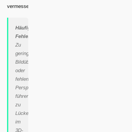
vermessen.
Häufiger
Fehler:
Zu
geringe
Bildüberlappung
oder
fehlende
Perspektiven
führen
zu
Lücken
im
3D-