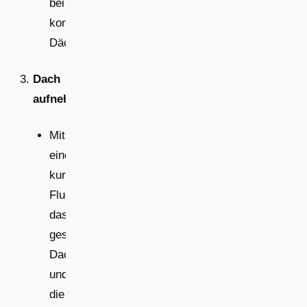
bei
komplexen
Dächern.
Dach
aufnehmen
Mit
einem
kurzen
Flug
das
gesamte
Dach
und
die