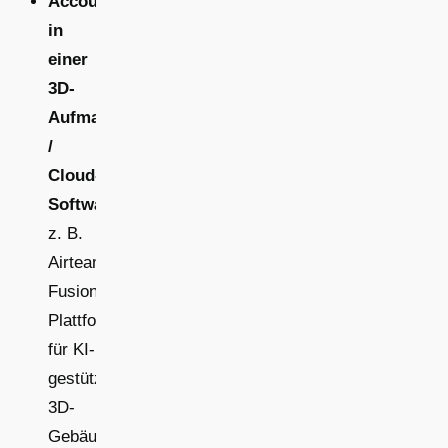
Account
in
einer
3D-
Aufmaß-
/
Cloud-
Software
z. B.
Airteam
Fusion
Plattform
für KI-
gestützte
3D-
Gebäudemodellierung