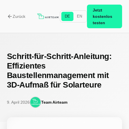
Jetzt
arrow_back
Zurück
DE
EN
kostenlos
testen
Schritt-für-Schritt-Anleitung:
Effizientes
Baustellenmanagement mit
3D-Aufmaß für Solarteure
9. April 2026
Team Airteam