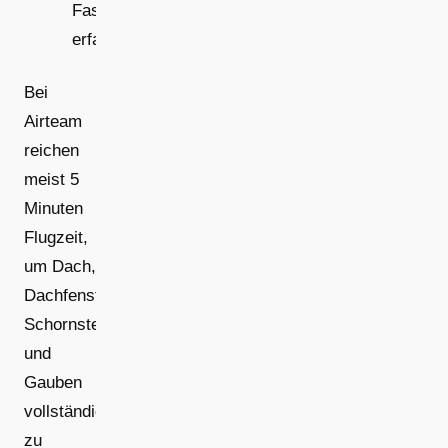
Fassade
erfassen.
Bei
Airteam
reichen
meist 5
Minuten
Flugzeit,
um Dach,
Dachfenster,
Schornsteine
und
Gauben
vollständig
zu