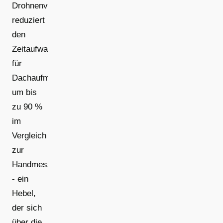
Drohnenvermessung
reduziert
den
Zeitaufwand
für
Dachaufmaße
um bis
zu 90 %
im
Vergleich
zur
Handmessung
- ein
Hebel,
der sich
über die