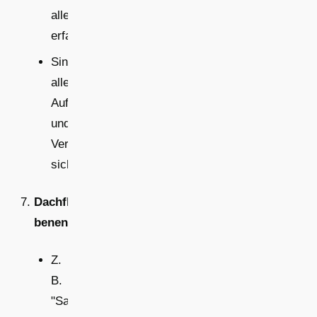
alles
erfasst?
Sind
alle
Aufbauten
und
Verschattungen
sichtbar?
Dachflächen
benennen
Z.
B.
"Satteldach