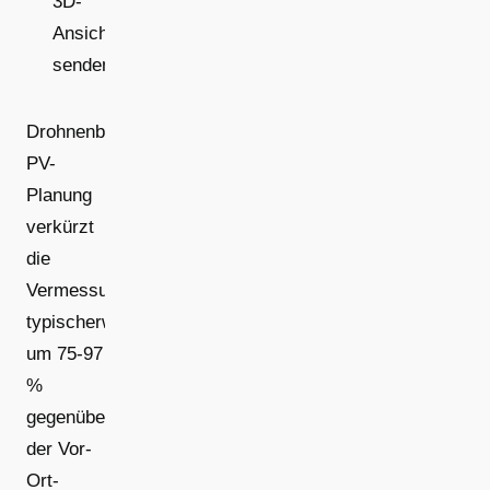
3D-
Ansicht
senden
Drohnenbasierte
PV-
Planung
verkürzt
die
Vermessungszeit
typischerweise
um 75-97
%
gegenüber
der Vor-
Ort-