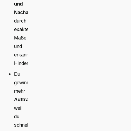
und
Nacharbeiten
durch
exakte
Maße
und
erkannte
Hindernisse.
Du
gewinnst
mehr
Aufträge
,
weil
du
schnelle