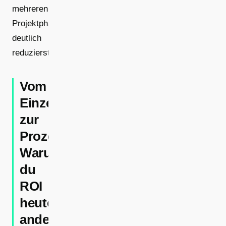
mehreren
Projektphasen
deutlich
reduzierst.
Vom
Einzeltermin
zur
Prozessbasis:
Warum
du
ROI
heute
anders