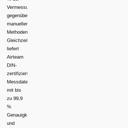
Vermessungszeit
gegenüber
manuellen
Methoden
Gleichzeitig
liefert
Airteam
DIN-
zertifizierte
Messdaten
mit bis
zu 99,9
%
Genauigkeit
und