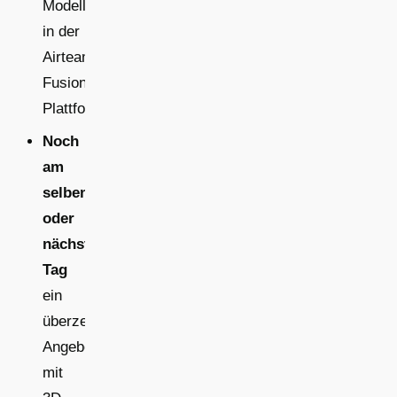
Modellerstellung
in der
Airteam
Fusion
Plattform
Noch
am
selben
oder
nächsten
Tag
ein
überzeugendes
Angebot
mit