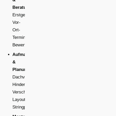
Beratung:
Erstgespräch,
Vor-
Ort-
Termin,
Bewertung
Aufmaß
&
Planung:
Dachvermessung,
Hindernisse,
Verschattung,
Layout,
Stringplanung