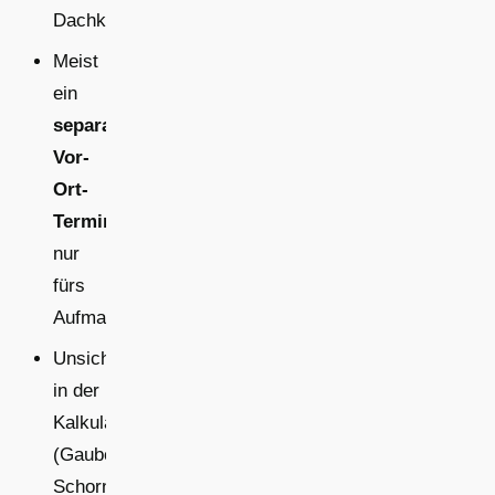
Dachklärung
Meist
ein
separater
Vor-
Ort-
Termin
nur
fürs
Aufmaß
Unsicherheit
in der
Kalkulation
(Gauben,
Schornsteine,