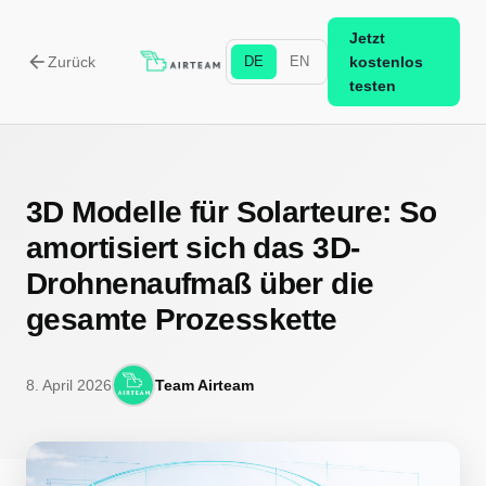
Jetzt
arrow_back
Zurück
DE
EN
kostenlos
testen
3D Modelle für Solarteure: So
amortisiert sich das 3D-
Drohnenaufmaß über die
gesamte Prozesskette
8. April 2026
Team Airteam