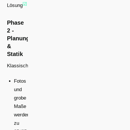
[2]
Lösung
Phase
2 -
Planung
&
Statik
Klassisch:
Fotos
und
grobe
Maße
werden
zu