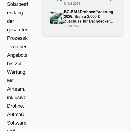
Ablauf und BG-BAU-
Solarbetriebe
8. Juli 2026
Förderung 2026
BG-BAU-Drohnenförderung
entlang
2026: Bis zu 2.000 €
der
Zuschuss für Dachdecker,
Zimmerer und Gerüstbauer
7. Juli 2026
gesamten
Prozesskette
- von der
Angebotsphase
bis zur
Wartung.
Mit
Airteam,
inklusive
Drohne,
Aufmaß-
Software