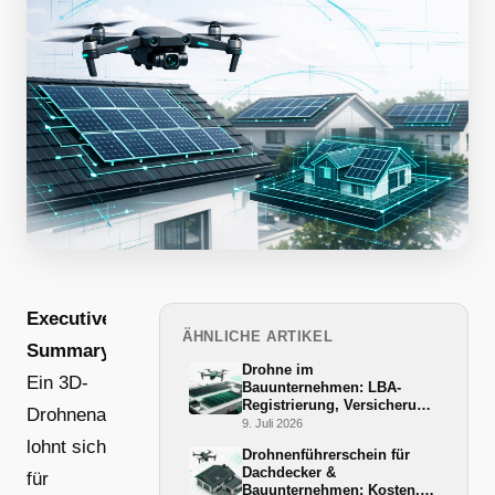
Executive
ÄHNLICHE ARTIKEL
Summary:
Drohne im
Ein 3D-
Bauunternehmen: LBA-
Registrierung, Versicherung
Drohnenaufmaß
und BG-BAU-Förderung
9. Juli 2026
2026
lohnt sich
Drohnenführerschein für
Dachdecker &
für
Bauunternehmen: Kosten,