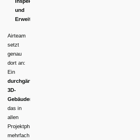
Inspektion
und
Erweiterungen
.
Airteam
setzt
genau
dort an:
Ein
durchgängiges
3D-
Gebäudemodell
,
das in
allen
Projektphasen
mehrfach