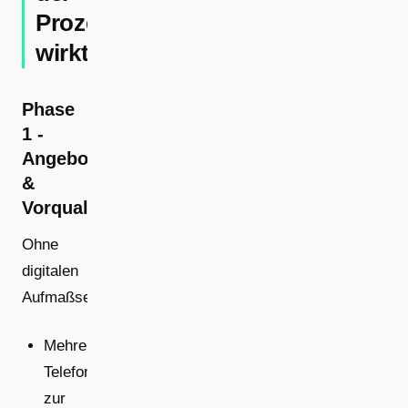
Prozesskette
wirkt
Phase
1 -
Angebot
&
Vorqualifizierung
Ohne
digitalen
Aufmaßservice:
Mehrere
Telefonate
zur