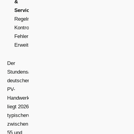
&
Service:
Regelmäßige
Kontrollen,
Fehlersuche,
Erweiterungen
Der
Stundensatz
deutscher
PV-
Handwerksbetriebe
liegt 2026
typischerweise
zwischen
55 und