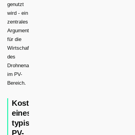
genutzt
wird - ein
zentrales
Argument
für die
Wirtschaftlichkeit
des
Drohnenaufmaßes
im PV-
Bereich.
Kostenstruktur
eines
typischen
PV-