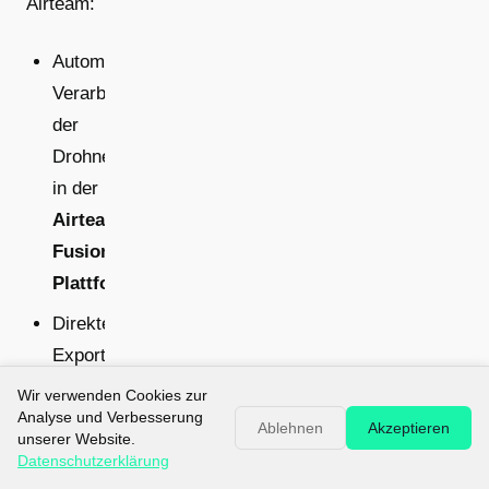
Airteam:
Automatische
Verarbeitung
der
Drohnendaten
in der
Airteam
Fusion
Plattform
Direkter
Export
in PV-
Wir verwenden Cookies zur
Planungssoftware
Analyse und Verbesserung
Ablehnen
Akzeptieren
unserer Website.
wie
Datenschutzerklärung
PV*SOL,