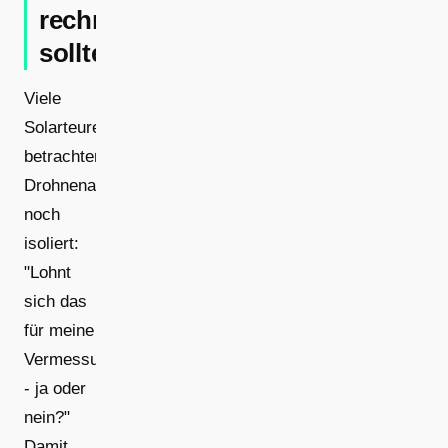
rechnen
solltest
Viele
Solarteure
betrachten
Drohnenaufmaß
noch
isoliert:
"Lohnt
sich das
für meine
Vermessung
- ja oder
nein?"
Damit