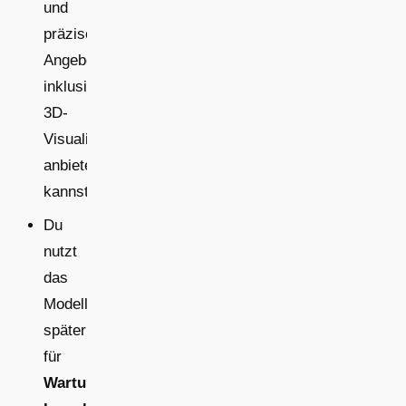
und
präzise
Angebote
inklusive
3D-
Visualisierung
anbieten
kannst.
Du
nutzt
das
Modell
später
für
Wartung,