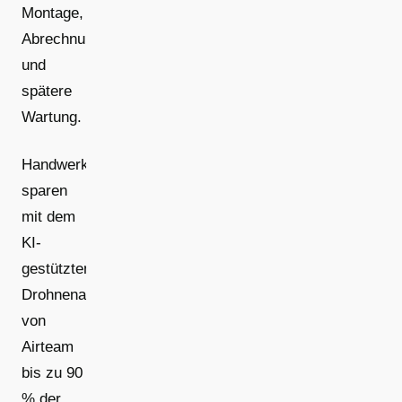
Montage,
Abrechnung
und
spätere
Wartung.
Handwerksbetriebe
sparen
mit dem
KI-
gestützten
Drohnenaufmaß
von
Airteam
bis zu 90
% der