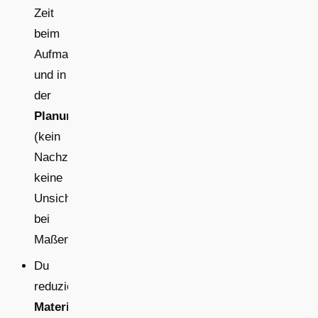
Zeit
beim
Aufmaß
und in
der
Planung
(kein
Nachzeichnen,
keine
Unsicherheiten
bei
Maßen).
Du
reduzierst
Materialpuffer