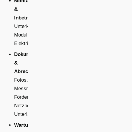
Montage
&
Inbetriebnahme:
Unterkonstruktion,
Modulmontage,
Elektrik
Dokumentation
&
Abrechnung:
Fotos,
Messnachweise,
Förderung,
Netzbetreiber-
Unterlagen
Wartung