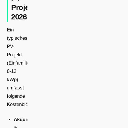
Projekts
2026
Ein
typisches
PV-
Projekt
(Einfamilienhaus,
8-12
kWp)
umfasst
folgende
Kostenblöcke:
Akquise
&