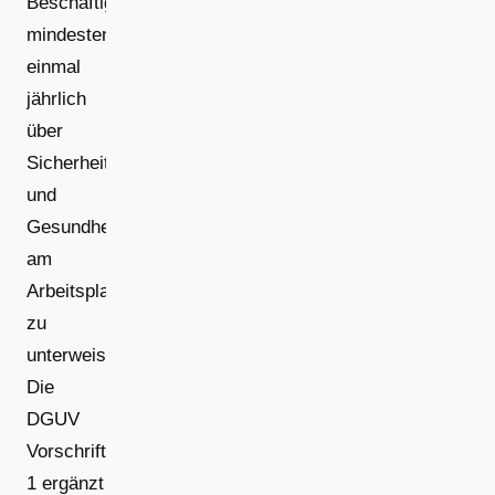
Beschäftigten
mindestens
einmal
jährlich
über
Sicherheit
und
Gesundheitsschutz
am
Arbeitsplatz
zu
unterweisen.
Die
DGUV
Vorschrift
1 ergänzt