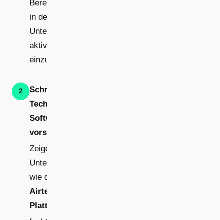
Bereitschaft, sich
in der
Unterweisung
aktiv
einzubringen.
Schritt 2:
2
Technologie und
Software
vorstellen
Zeige in der
Unterweisung,
wie die
Airteam Fusion
Plattform