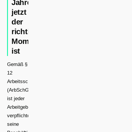
Jahresunterweisung
jetzt
der
richtige
Moment
ist
Gemäß §
12
Arbeitsschutzgesetz
(ArbSchG)
ist jeder
Arbeitgeber
verpflichtet,
seine