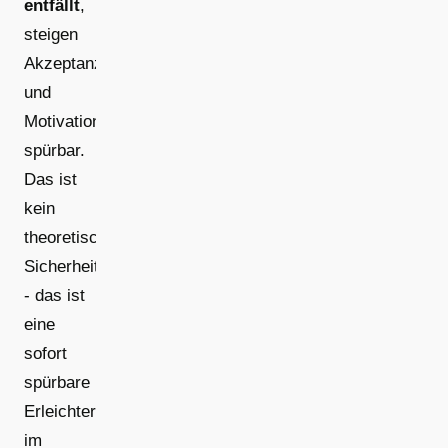
entfällt
,
steigen
Akzeptanz
und
Motivation
spürbar.
Das ist
kein
theoretisches
Sicherheitsthema
- das ist
eine
sofort
spürbare
Erleichterung
im