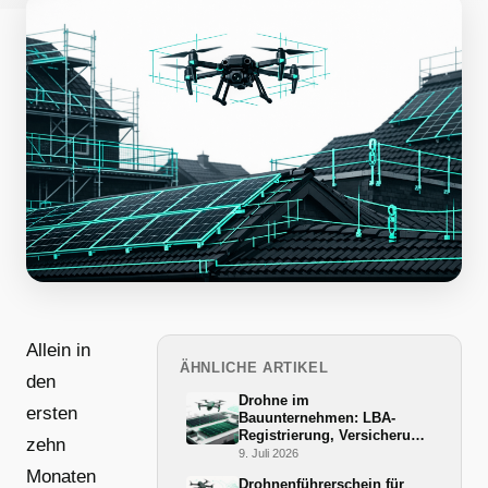
Allein in
ÄHNLICHE ARTIKEL
den
Drohne im
ersten
Bauunternehmen: LBA-
Registrierung, Versicherung
zehn
und BG-BAU-Förderung
9. Juli 2026
2026
Monaten
Drohnenführerschein für