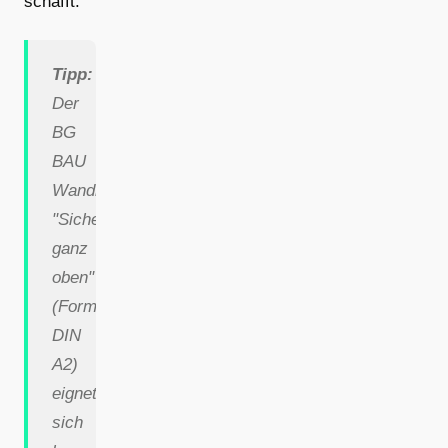
schafft.
Tipp:
Der
BG
BAU
Wandkalender
"Sicherheit
ganz
oben"
(Format
DIN
A2)
eignet
sich