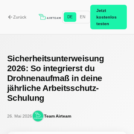
Jetzt
arrow_back
Zurück
DE
EN
kostenlos
testen
Sicherheitsunterweisung
2026: So integrierst du
Drohnenaufmaß in deine
jährliche Arbeitsschutz-
Schulung
26. Mai 2026
Team Airteam