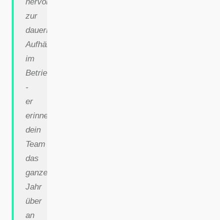
hervorragend
zur
dauerhaften
Aufhängung
im
Betrieb
-
er
erinnert
dein
Team
das
ganze
Jahr
über
an