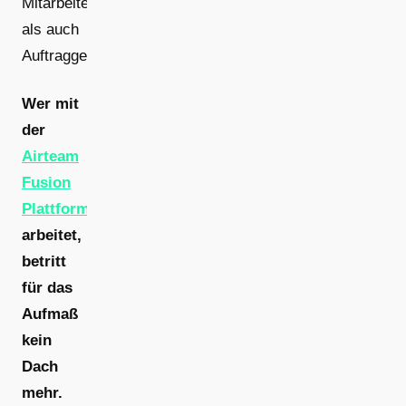
Mitarbeitende
als auch
Auftraggeber:
Wer mit
der
Airteam
Fusion
Plattform
arbeitet,
betritt
für das
Aufmaß
kein
Dach
mehr.