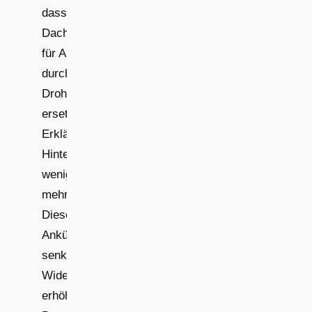
dass
Dachbegehungen
für Aufmaße
durch
Drohnenflüge
ersetzt werden.
Erkläre kurz den
Hintergrund:
weniger Risiko,
mehr Effizienz.
Diese
Ankündigung
senkt
Widerstände und
erhöht die