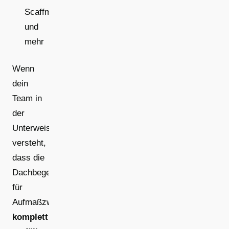
Scaffmax
und
mehr
Wenn
dein
Team in
der
Unterweisung
versteht,
dass die
Dachbegehung
für
Aufmaßzwecke
komplett