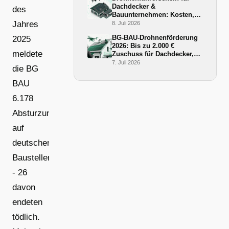
Dachdecker &
des
Bauunternehmen: Kosten,
Ablauf und BG-BAU-
Jahres
8. Juli 2026
Förderung 2026
BG-BAU-Drohnenförderung
2025
2026: Bis zu 2.000 €
meldete
Zuschuss für Dachdecker,
Zimmerer und Gerüstbauer
7. Juli 2026
die BG
BAU
6.178
Absturzunfälle
auf
deutschen
Baustellen
- 26
davon
endeten
tödlich.