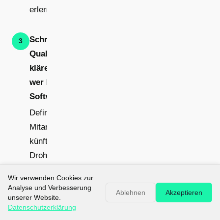
erlernbar ist.
Schritt 3:
3
Qualifikationen
klären - wer fliegt,
wer bedient die
Software?
Definiere klar, welche
Mitarbeitenden
künftig als
Drohnenpiloten
eingesetzt werden.
Wir verwenden Cookies zur
Diese Personen
Analyse und Verbesserung
Ablehnen
Akzeptieren
benötigen den
unserer Website.
Datenschutzerklärung
EU-