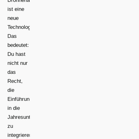
Drohnenaufmaß
ist eine
neue
Technologie.
Das
bedeutet:
Du hast
nicht nur
das
Recht,
die
Einführung
in die
Jahresunterweisung
zu
integrieren