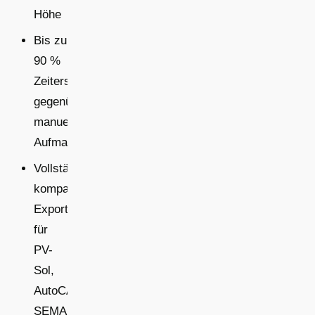
Höhe
Bis zu
90 %
Zeitersparnis
gegenüber
manuellem
Aufmaß
Vollständig
kompatible
Exportformate
für
PV-
Sol,
AutoCAD,
SEMA,