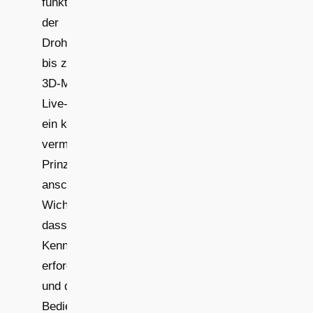
funktioniert - von
der
Drohnenaufnahme
bis zum fertigen
3D-Modell. Eine
Live-Demo oder
ein kurzes Video
vermittelt das
Prinzip
anschaulich.
Wichtig: Betone,
dass keine CAD-
Kenntnisse
erforderlich sind
und die
Bedienung schnell