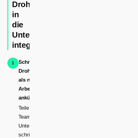
Drohnenaufmaß
in
die
Unterweisung
integrieren
Schritt 1:
1
Drohnenaufmaß
als neues
Arbeitsverfahren
ankündigen
Teile deinem
Team vor der
Unterweisung
schriftlich mit,