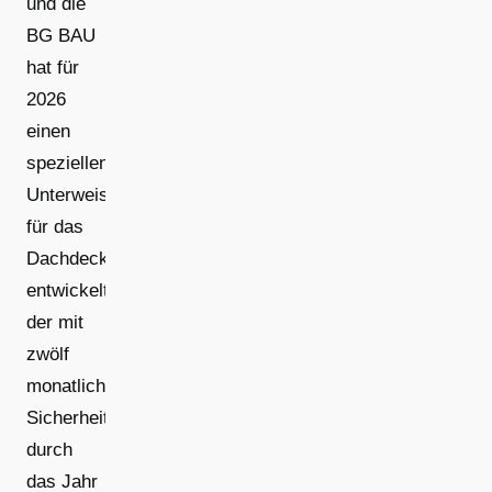
und die
BG BAU
hat für
2026
einen
speziellen
Unterweisungskalender
für das
Dachdeckerhandwerk
entwickelt,
der mit
zwölf
monatlichen
Sicherheitsthemen
durch
das Jahr