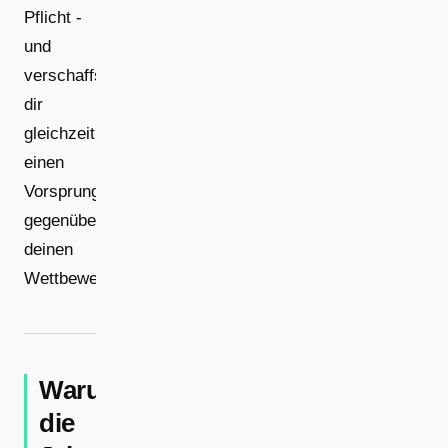
Pflicht -
und
verschaffst
dir
gleichzeitig
einen
Vorsprung
gegenüber
deinen
Wettbewerbern.
Warum
die