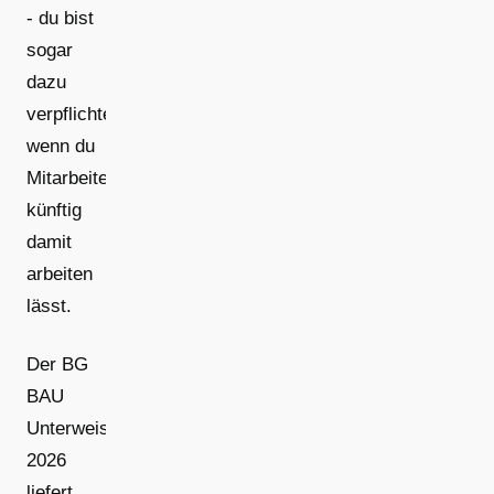
- du bist
sogar
dazu
verpflichtet,
wenn du
Mitarbeitende
künftig
damit
arbeiten
lässt.
Der BG
BAU
Unterweisungskalender
2026
liefert