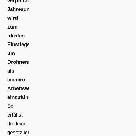
verpflichtende
Jahresunterweisung
wird
zum
idealen
Einstiegspunkt,
um
Drohnenaufmaß
als
sichere
Arbeitsweise
einzuführen.
So
erfüllst
du deine
gesetzliche